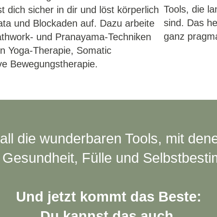
Tools, die l
t dich sicher in dir und löst körperlich
sind. Das he
ata und Blockaden auf. Dazu arbeite
ganz pragma
reathwork- und Pranayama-Techniken
en Yoga-Therapie, Somatic
ive Bewegungstherapie.
all die wunderbaren Tools, mit dene
t, Gesundheit, Fülle und Selbstbest
Und jetzt kommt das Beste:
Du kannst das auch.