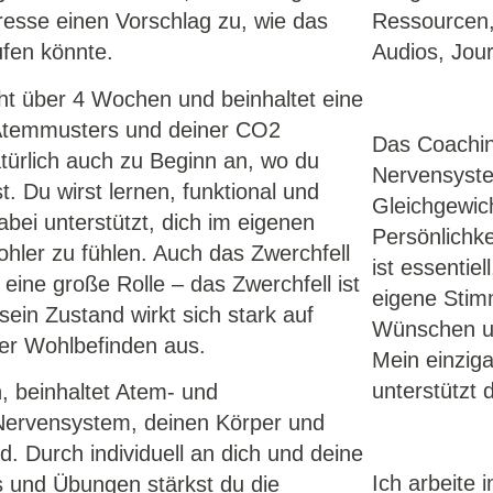
eresse einen Vorschlag zu, wie das
Ressourcen, 
ufen könnte.
Audios, Jour
 über 4 Wochen und beinhaltet eine
n Atemmusters und deiner CO2
Das Coaching
türlich auch zu Beginn an, wo du
Nervensyste
. Du wirst lernen, funktional und
Gleichgewic
bei unterstützt, dich im eigenen
Persönlichke
hler zu fühlen. Auch das Zwerchfell
ist essentie
ine große Rolle – das Zwerchfell ist
eigene Stim
in Zustand wirkt sich stark auf
Wünschen un
er Wohlbefinden aus.
Mein einziga
unterstützt 
, beinhaltet Atem- und
 Nervensystem, deinen Körper und
. Durch individuell an dich und deine
Ich arbeite
 und Übungen stärkst du die