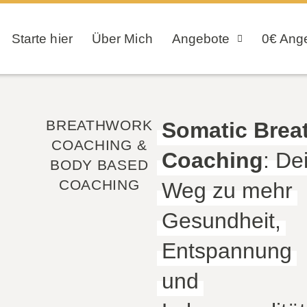
Starte hier
Über Mich
Angebote
0€ Ang
BREATHWORK
Somatic Brea
COACHING &
Coaching
: De
BODY BASED
COACHING
Weg zu mehr
Gesundheit,
Entspannung
und