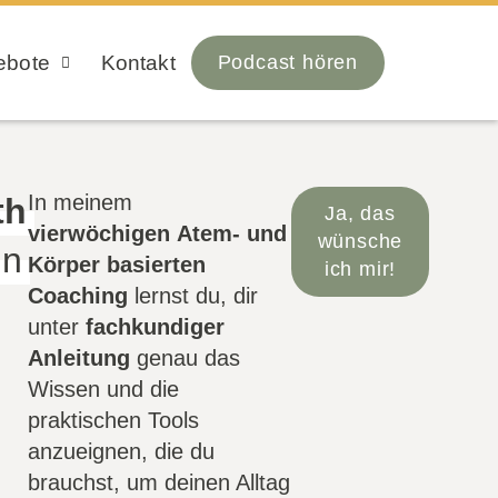
ebote
Kontakt
Podcast hören
In meinem
th
Ja, das
vierwöchigen Atem- und
wünsche
in
Körper basierten
ich mir!
Coaching
lernst du, dir
unter
fachkundiger
Anleitung
genau das
Wissen und die
praktischen Tools
anzueignen, die du
brauchst, um deinen Alltag