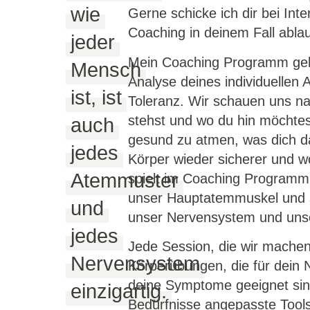
wie
Gerne schicke ich dir bei Int
Coaching in deinem Fall abla
jeder
Mein Coaching Programm geht
Mensch
Analyse deines individuelle
ist, ist
Toleranz. Wir schauen uns na
stehst und wo du hin möchtest
auch
gesund zu atmen, was dich da
jedes
Körper wieder sicherer und wo
Atemmuster
spielt im Coaching Programm e
unser Hauptatemmuskel und se
und
unser Nervensystem und uns
jedes
Jede Session, die wir machen
Nervensystem
Körperübungen, die für dein
deine Symptome geeignet sind
einzigartig.
Bedürfnisse angepasste Tools