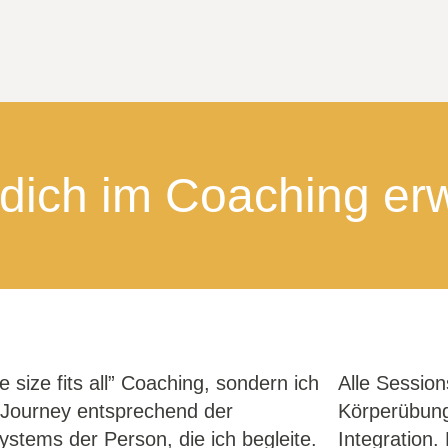
dich im Coaching erw
e size fits all” Coaching, sondern ich
Alle Session
h Journey entsprechend der
Körperübung
stems der Person, die ich begleite.
Integration.